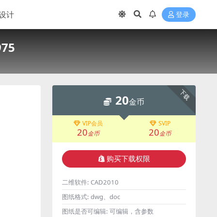
设计
登录
75
下载
20
金币
VIP会员
SVIP
20
20
金币
金币
购买下载权限
二维软件:
CAD2010
图纸格式:
dwg、doc
图纸是否可编辑:
可编辑，含参数