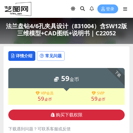
登录
法兰盘钻4/6孔夹具设计（831004）含SW12版
三维模型+CAD图纸+说明书｜C22052
详情介绍
常见问题
下载
59
金币
VIP会员
SVIP
59
59
金币
金币
购买下载权限
下载遇到问题？可联系客服或反馈