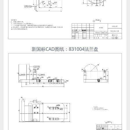
新国标CAD图纸：831004法兰盘