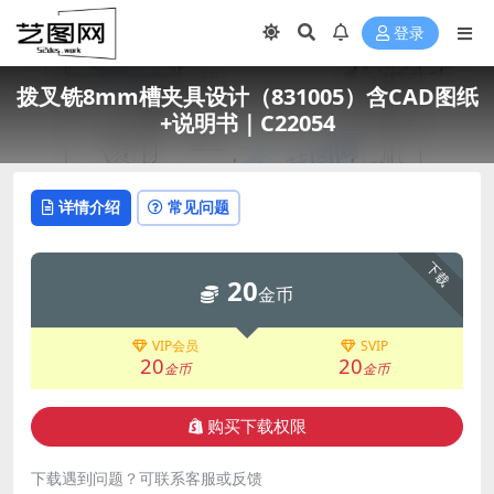
登录
拨叉铣8mm槽夹具设计（831005）含CAD图纸
+说明书｜C22054
详情介绍
常见问题
下载
20
金币
VIP会员
SVIP
20
20
金币
金币
购买下载权限
下载遇到问题？可联系客服或反馈