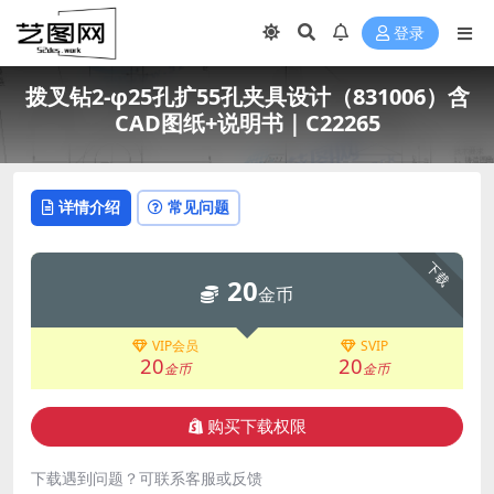
登录
拨叉钻2-φ25孔扩55孔夹具设计（831006）含
CAD图纸+说明书｜C22265
详情介绍
常见问题
下载
20
金币
VIP会员
SVIP
20
20
金币
金币
购买下载权限
下载遇到问题？可联系客服或反馈