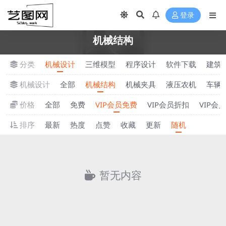
登录
机械结构
分类
机械设计
三维模型
程序设计
软件下载
建筑
机械设计
全部
机械结构
机械夹具
液压农机
车辆
价格
全部
免费
VIP会员免费
VIP会员折扣
VIP会
排序
最新
热度
点赞
收藏
更新
随机
暂无内容