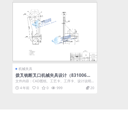
机械夹具
拨叉铣断叉口机械夹具设计（831006）
含CAD图纸+工艺卡说明书｜C22071
文件内容：CAD图纸、工艺卡、工序卡、设计说明
书 新国标CAD图纸：拨叉 新国标...
4 年前
0
0
999
20