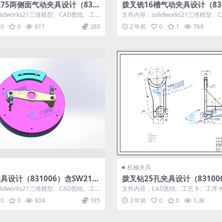
75两侧面气动夹具设计（831
拨叉铣16槽气动夹具设计（831
W21版三维模型+CAD图纸+说
W21版三维模型+CAD图纸+说
idworks21三维模型、CAD图纸、工
文件内容：solidworks21三维模型、
157
156
设计说明...
艺卡、工序卡、设计说明...
0
0
611
280
2 年前
0
1
768
机械夹具
具设计（831006）含SW21版
拨叉钻25孔夹具设计（83100
AD图纸+说明书｜C24886
图纸+说明书｜C22841
idworks21三维模型、CAD图纸、工
文件内容：CAD图纸、工艺卡、工序
设计说明...
书、工序卡用图 新国标CAD图纸：...
0
0
804
195
3 年前
0
0
1.3K