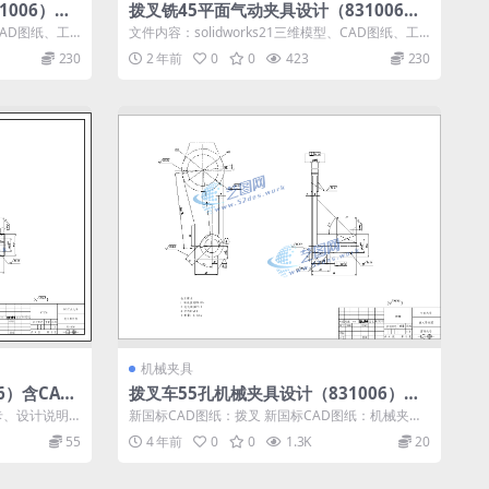
006）含S
拨叉铣45平面气动夹具设计（831006）
明书｜C25
含SW21版三维模型+CAD图纸+说明书｜
CAD图纸、工
文件内容：solidworks21三维模型、CAD图纸、工
C25155
艺卡、工序卡、设计说明...
230
2 年前
0
0
423
230
机械夹具
6）含CAD
拨叉车55孔机械夹具设计（831006）含
CAD图纸+工艺卡规程说明书｜C22072
卡、设计说明
新国标CAD图纸：拨叉 新国标CAD图纸：机械夹具
设计装配图 新国标CAD图纸：...
55
4 年前
0
0
1.3K
20