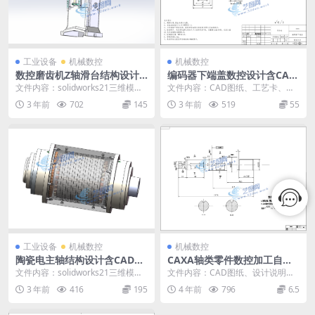
工业设备
机械数控
机械数控
数控磨齿机Z轴滑台结构设计
编码器下端盖数控设计含CAD
含CAD图纸+solidworks21三
图纸+说明书｜C22814
文件内容：solidworks21三维模
文件内容：CAD图纸、工艺卡、工
维模型+说明书｜C24570
型、CAD图纸、设计说明书 数控磨
序卡、设计说明书、工序卡用图、
3 年前
702
145
3 年前
519
55
齿机s...
开题报告 新国标C...
工业设备
机械数控
机械数控
陶瓷电主轴结构设计含CAD图
CAXA轴类零件数控加工自动
纸+solidworks21三维模型
编程程序设计说明书CAD图纸
文件内容：solidworks21三维模
文件内容：CAD图纸、设计说明书
+说明书｜C24579
C20318
型、CAD图纸、工艺卡、工序卡、
轴类零件数控加工CAD图纸 轴类零
3 年前
416
195
4 年前
796
6.5
设计说明...
件数控加工设...