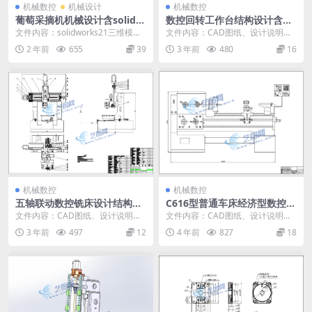
机械数控
机械设计
机械数控
葡萄采摘机机械设计含solidw
数控回转工作台结构设计含CA
orks三维模型+CAD图纸+说明
D图纸+说明书｜C24367
文件内容：solidworks21三维模
文件内容：CAD图纸、设计说明书
书｜C24996
型、CAD图纸、设计说明书solidw
新国标CAD图纸：机械结构设计装
2 年前
655
39
3 年前
480
16
o...
配图 数控回转...
机械数控
机械数控
五轴联动数控铣床设计结构设
C616型普通车床经济型数控改
计含CAD图纸+说明书｜C243
造结构设计含CAD图纸+说明
文件内容：CAD图纸、设计说明书
文件内容：CAD图纸、设计说明书
84
书｜C20126
新国标CAD图纸：机械结构设计装
国标CAD图纸：零件图 国标CAD图
3 年前
497
12
4 年前
827
18
配图 新国标CA...
纸：机械结...