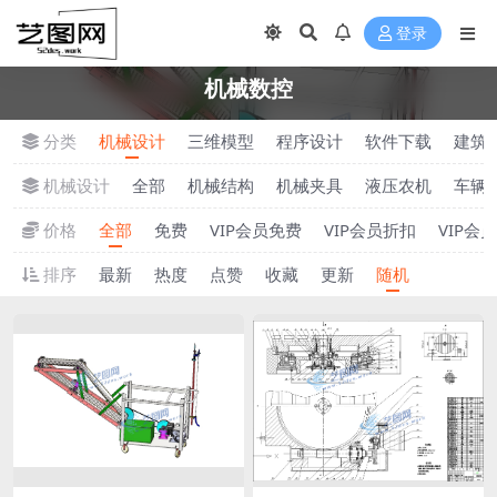
登录
机械数控
分类
机械设计
三维模型
程序设计
软件下载
建筑
机械设计
全部
机械结构
机械夹具
液压农机
车辆
价格
全部
免费
VIP会员免费
VIP会员折扣
VIP会
排序
最新
热度
点赞
收藏
更新
随机